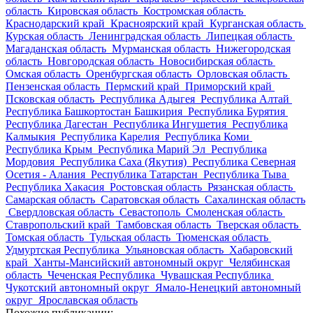
область
Кировская область
Костромская область
Краснодарский край
Красноярский край
Курганская область
Курская область
Ленинградская область
Липецкая область
Магаданская область
Мурманская область
Нижегородская
область
Новгородская область
Новосибирская область
Омская область
Оренбургская область
Орловская область
Пензенская область
Пермский край
Приморский край
Псковская область
Республика Адыгея
Республика Алтай
Республика Башкортостан Башкирия
Республика Бурятия
Республика Дагестан
Республика Ингушетия
Республика
Калмыкия
Республика Карелия
Республика Коми
Республика Крым
Республика Марий Эл
Республика
Мордовия
Республика Саха (Якутия)
Республика Северная
Осетия - Алания
Республика Татарстан
Республика Тыва
Республика Хакасия
Ростовская область
Рязанская область
Самарская область
Саратовская область
Сахалинская область
Свердловская область
Севастополь
Смоленская область
Ставропольский край
Тамбовская область
Тверская область
Томская область
Тульская область
Тюменская область
Удмуртская Республика
Ульяновская область
Хабаровский
край
Ханты-Мансийский автономный округ
Челябинская
область
Чеченская Республика
Чувашская Республика
Чукотский автономный округ
Ямало-Ненецкий автономный
округ
Ярославская область
Похожие публикации: