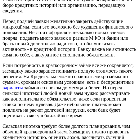
бюро кредитных историй или организацию, передавшую
сведения.
Перед подачей заявки желательно закрыть действующие
микрозаймы, если это возможно без ухудшения финансового
положения. Не стоит оформлять несколько новых займов
подряд, подавать много заявок в разные МФО и банки или
брать новый долг только ради того, чтобы «показать
активность» в кредитной истории. Банку важна не активность
сама по себе, а аккуратное исполнение обязательств.
Если потребность в краткосрочном займе все же сохраняется,
заемщику важно заранее понимать полную стоимость такого
решения. На Кредитульке можно сравнить микрозаймы по
суммам, срокам и основным условиям, есть и беспроцентные
варианты
займов со сроком до месяца и более. Но перед
сельской ипотекой любой новый заем нужно рассматривать
как дополнительное обязательство, даже если процентная
ставка по нему нулевая. Даже небольшой платеж может
повлиять на расчет долговой нагрузки, если банк будет
оценивать заявку в ближайшее время.
Сельская ипотека требует более долгого планирования, чем
обычный краткосрочный заем. Заемщику нужно проверить
кредитную историю, оценить доход, рассчитать будущий