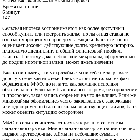
Артем Васюкович — ипотечный брокер
Время на чтение:
6 минут
147
Сельская ипотека воспринимается, как более доступный
способ купить или построить жилье, но льготная ставка не
означает упрощенную проверку заемщика. Банк все равно
оценивает доходы, действующие долги, кредитную историю,
платежную дисциплину и общий финансовый профиль
клиента. Поэтому даже небольшой микрозайм, оформленный
до подачи ипотечной заявки, может иметь значение.
Важно понимать, что микрозайм сам по себе не закрывает
дорогу к сельской ипотеке. Банк смотрит не только на факт
обращения в МФО, но и на то, как заемщик исполнял
обязательства. Если заем был погашен вовремя, без продлений
и просрочек, такая запись скорее ни на что не влияет. Если же
микрозаймы оформлялись часто, закрывались с задержками
или одновременно было несколько действующих займов, банк
может оценить ситуацию осторожнее.
МФО и сельская ипотека относятся к разным сегментам
финансового рынка. Микрофинансовые организации обычно
выдают краткосрочные займы на небольшие суммы, а
сельская ипотека – это долгосрочный жилищный кредит на