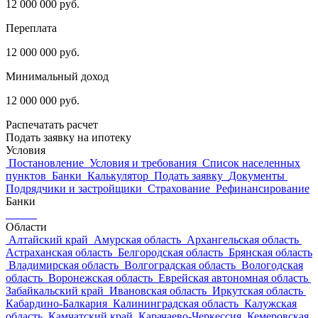
12 000 000
руб.
Переплата
12 000 000
руб.
Минимальный доход
12 000 000
руб.
Распечатать расчет
Подать заявку на ипотеку
Условия
Постановление
Условия и требования
Список населенных
пунктов
Банки
Калькулятор
Подать заявку
Документы
Подрядчики и застройщики
Страхование
Рефинансирование
Банки
Области
Алтайский край
Амурская область
Архангельская область
Астраханская область
Белгородская область
Брянская область
Владимирская область
Волгоградская область
Вологодская
область
Воронежская область
Еврейская автономная область
Забайкальский край
Ивановская область
Иркутская область
Кабардино-Балкария
Калининградская область
Калужская
область
Камчатский край
Карачаево-Черкессия
Кемеровская