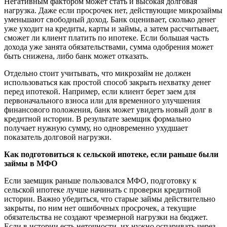
Негативным фактором может стать и высокая долговая
нагрузка. Даже если просрочек нет, действующие микрозаймы
уменьшают свободный доход. Банк оценивает, сколько денег
уже уходит на кредиты, карты и займы, а затем рассчитывает,
сможет ли клиент платить по ипотеке. Если большая часть
дохода уже занята обязательствами, сумма одобрения может
быть снижена, либо банк может отказать.
Отдельно стоит учитывать, что микрозайм не должен
использоваться как простой способ закрыть нехватку денег
перед ипотекой. Например, если клиент берет заем для
первоначального взноса или для временного улучшения
финансового положения, банк может увидеть новый долг в
кредитной истории. В результате заемщик формально
получает нужную сумму, но одновременно ухудшает
показатель долговой нагрузки.
Как подготовиться к сельской ипотеке, если раньше были
займы в МФО
Если заемщик раньше пользовался МФО, подготовку к
сельской ипотеке лучше начинать с проверки кредитной
истории. Важно убедиться, что старые займы действительно
закрыты, по ним нет ошибочных просрочек, а текущие
обязательства не создают чрезмерной нагрузки на бюджет.
Если в истории есть неточности, их нужно оспаривать через