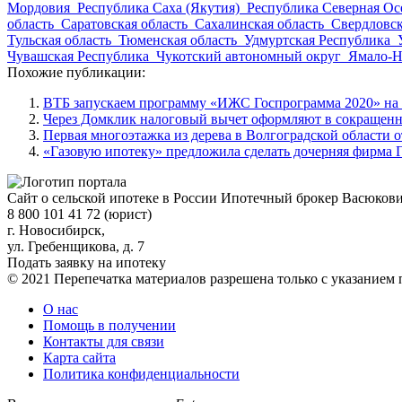
Мордовия
Республика Саха (Якутия)
Республика Северная Ос
область
Саратовская область
Сахалинская область
Свердловск
Тульская область
Тюменская область
Удмуртская Республика
Чувашская Республика
Чукотский автономный округ
Ямало-Н
Похожие публикации:
ВТБ запускаем программу «ИЖС Госпрограмма 2020» на с
Через Домклик налоговый вычет оформляют в сокращен
Первая многоэтажка из дерева в Волгоградской области о
«Газовую ипотеку» предложила сделать дочерняя фирма 
Сайт о сельской ипотеке в России
Ипотечный брокер Васюков
8 800 101 41 72 (юрист)
г. Новосибирск,
ул. Гребенщикова, д. 7
Подать заявку на ипотеку
© 2021 Перепечатка материалов разрешена только с указанием
О нас
Помощь в получении
Контакты для связи
Карта сайта
Политика конфиденциальности