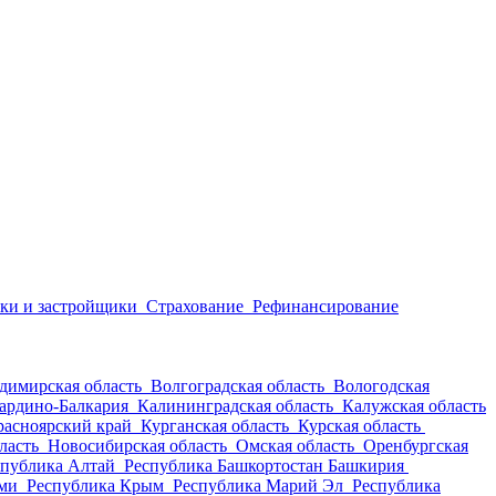
ки и застройщики
Страхование
Рефинансирование
димирская область
Волгоградская область
Вологодская
ардино-Балкария
Калининградская область
Калужская область
расноярский край
Курганская область
Курская область
ласть
Новосибирская область
Омская область
Оренбургская
спублика Алтай
Республика Башкортостан Башкирия
оми
Республика Крым
Республика Марий Эл
Республика