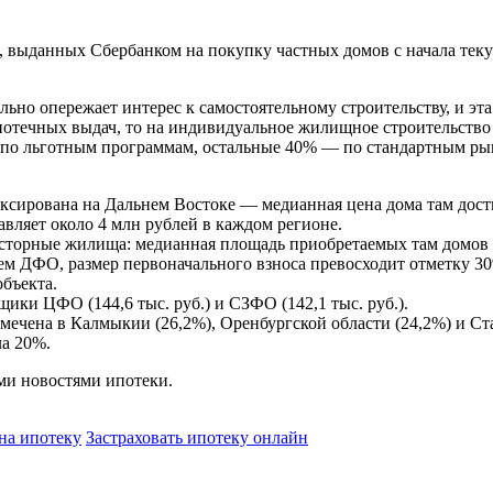
ыданных Сбербанком на покупку частных домов с начала текущег
льно опережает интерес к самостоятельному строительству, и эт
потечных выдач, то на индивидуальное жилищное строительство
 по льготным программам, остальные 40% — по стандартным р
ксирована на Дальнем Востоке — медианная цена дома там дост
авляет около 4 млн рублей в каждом регионе.
сторные жилища: медианная площадь приобретаемых там домов п
ием ДФО, размер первоначального взноса превосходит отметку 
бъекта.
щики ЦФО (144,6 тыс. руб.) и СЗФО (142,1 тыс. руб.).
ечена в Калмыкии (26,2%), Оренбургской области (24,2%) и Ста
ла 20%.
ми новостями ипотеки.
 на ипотеку
Застраховать ипотеку онлайн