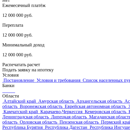
Нет
Ежемесячный платёж
12 000 000
руб.
Переплата
12 000 000
руб.
Минимальный доход
12 000 000
руб.
Распечатать расчет
Подать заявку на ипотеку
Условия
Постановление
Условия и требования
Список населенных пу
Банки
Области
Алтайский край
Амурская область
Архангельская область
Ас
область
Воронежская область
Еврейская автономная область
Камчатский край
Карачаево-Черкессия
Кемеровская область
Ленинградская область
Липецкая область
Магаданская област
область
Орловская область
Пензенская область
Пермский кр
Республика Бурятия
Республика Дагестан
Республика Ингуш