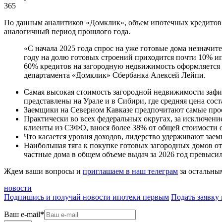
365
По данным аналитиков «Домклик», объем ипотечных кредитов, в
аналогичный период прошлого года.
«С начала 2025 года спрос на уже готовые дома незначите
году на долю готовых строений приходится почти 10% и
60% кредитов на загородную недвижимость оформляется
департамента «Домклик» Сбербанка Алексей Лейпи.
Самая высокая стоимость загородной недвижимости зафи
представлены на Урале и в Сибири, где средняя цена сост
Заемщики на Северном Кавказе предпочитают самые про
Практически во всех федеральных округах, за исключен
клиенты из СЗФО, внося более 38% от общей стоимости о
Что касается уровня доходов, лидерство удерживают заем
Наибольшая тяга к покупке готовых загородных домов отм
частные дома в общем объеме выдач за 2026 год превыси
Ждем ваши вопросы и
приглашаем в наш телеграм
за остальны
новости
Подпишись и получай новости ипотеки первым
Подать заявку
Ваш e-mail
*