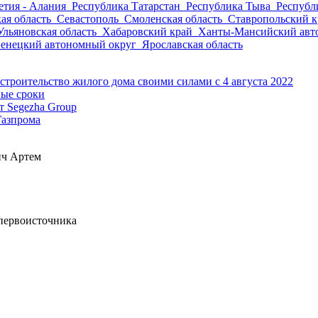
етия - Алания
Республика Татарстан
Республика Тыва
Республ
ая область
Севастополь
Смоленская область
Ставропольский 
Ульяновская область
Хабаровский край
Ханты-Мансийский авт
енецкий автономный округ
Ярославская область
троительство жилого дома своими силами с 4 августа 2022
ные сроки
т Segezha Group
Газпрома
ич Артем
 первоисточника