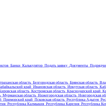
нктов
Банки
Калькулятор
Подать заявку
Документы
Подрядчи
траханская область
Белгородская область
Брянская область
Вла
Забайкальский край
Ивановская область
Иркутская область
Каб
Кировская область
Костромская область
Краснодарский край
К
ь
Мурманская область
Нижегородская область
Новгородская об
ай
Приморский край
Псковская область
Республика Адыгея
Ре
етия
Республика Калмыкия
Республика Карелия
Республика К