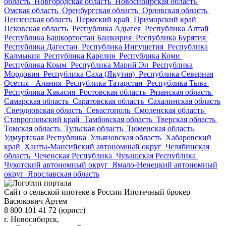
область
Новгородская область
Новосибирская область
Омская область
Оренбургская область
Орловская область
Пензенская область
Пермский край
Приморский край
Псковская область
Республика Адыгея
Республика Алтай
Республика Башкортостан Башкирия
Республика Бурятия
Республика Дагестан
Республика Ингушетия
Республика
Калмыкия
Республика Карелия
Республика Коми
Республика Крым
Республика Марий Эл
Республика
Мордовия
Республика Саха (Якутия)
Республика Северная
Осетия - Алания
Республика Татарстан
Республика Тыва
Республика Хакасия
Ростовская область
Рязанская область
Самарская область
Саратовская область
Сахалинская область
Свердловская область
Севастополь
Смоленская область
Ставропольский край
Тамбовская область
Тверская область
Томская область
Тульская область
Тюменская область
Удмуртская Республика
Ульяновская область
Хабаровский
край
Ханты-Мансийский автономный округ
Челябинская
область
Чеченская Республика
Чувашская Республика
Чукотский автономный округ
Ямало-Ненецкий автономный
округ
Ярославская область
Сайт о сельской ипотеке в России
Ипотечный брокер
Васюкович Артем
8 800 101 41 72 (юрист)
г. Новосибирск,