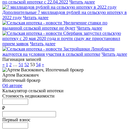
по сельской ипотеке с 22.04.2022
Читать далее
Дополнительные 7 миллиардов рублей на сельскую ипотеку в
2022 году
Читать далее
Увеличение ставки по
выданной сельской ипотеке не будет
Читать далее
Сбербанк запустил сельскую
ипотеку с 20 мая 2020 года и почти сразу же приостановил
прием заявок
Читать далее
Застройщики Ленобласти
жалуются на условия участия в сельской ипотеке
Читать далее
Пагинация записей
«
1
2
…
51
52
53
54
»
Артем Васюкович
Ипотечный брокер
Об авторе
Калькулятор сельской ипотеки
Стоимость недвижимости
₽
Первый взнос