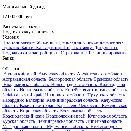
Минимальный доход
12 000 000
руб.
Распечатать расчет
Подать заявку на ипотеку
Условия
Постановление
Условия и требования
Список населенных
пунктов
Банки
Калькулятор
Подать заявку
Документы
Подрядчики и застройщики
Страхование
Рефинансирование
Банки
Области
Алтайский край
Амурская область
Архангельская область
Астраханская область
Белгородская область
Брянская область
Владимирская область
Волгоградская область
Вологодская
область
Воронежская область
Еврейская автономная область
Забайкальский край
Ивановская область
Иркутская область
Кабардино-Балкария
Калининградская область
Калужская
область
Камчатский край
Карачаево-Черкессия
Кемеровская
область
Кировская область
Костромская область
Краснодарский край
Красноярский край
Курганская область
Курская область
Ленинградская область
Липецкая область
Магаданская область
Мурманская область
Нижегородская